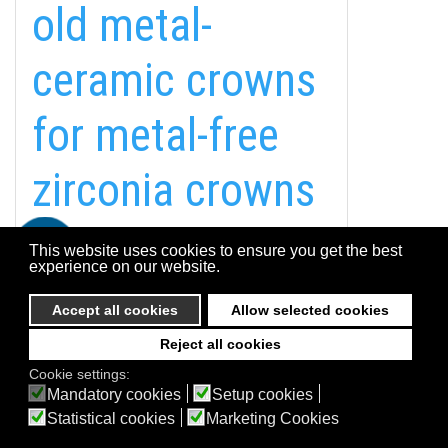
old metal-
Esztétikai és konzerváló fogászat
Parodontológia, fogágybetegségek
ceramic crowns
Dentofóbia és éber szedálás
Dentál turizmus
for metal-free
Digitális fogászat
zirconia crowns
EGYÉB INFORMÁCIÓK
(Case
A Suba Dentistről
Telefon
This website uses cookies to ensure you get the best
Adatkezelési szabályzat
experience on our website.
presentation)
Kapcsolat
Accept all cookies
Allow selected cookies
(51)
Reject all cookies
© 2026 Suba Dental | Webdesign by
FRIK
Cookie settings:
Akadálymentesítési nyilatkozat
Mandatory cookies
Setup cookies
Statistical cookies
Marketing Cookies