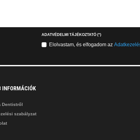
EMAILCIME
b
fab
fa-
stagram
youtube-
b
square
ADATVÉDELMI TÁJÉKOZTATÓ
(*)
nkedin-
Elolvastam, és elfogadom az
Adatkezelés
B INFORMÁCIÓK
 Dentistről
zelési szabályzat
lat