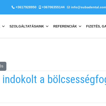
+3617928950
+36706355144
info@subadental.co
K
SZOLGÁLTATÁSAINK
REFERENCIÁK
FIZETÉS, G
és
 indokolt a bölcsességfo