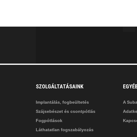
fab
fa
fa-
fa-
ITT TALÁL MEG
MINKET
facebook-
in
fa
f
fa-
li
in
SZOLGÁLTATÁSAINK
EGYÉ
Implantálás, fogbeültetés
A Suba
Szájsebészet és csontpótlás
Adatke
Fogpótlások
Kapcso
Láthatatlan fogszabályozás