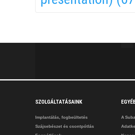
fab
fa
fa-
fa-
ITT TALÁL MEG
MINKET
facebook-
in
fa
f
fa-
li
in
SZOLGÁLTATÁSAINK
EGYÉ
Implantálás, fogbeültetés
A Suba
Szájsebészet és csontpótlás
Adatke