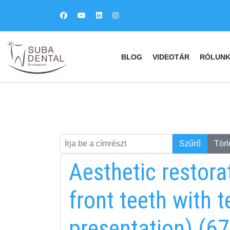
BLOG
VIDEOTÁR
RÓLUN
Írja be a címrészt
Keresés
Szűrő
Törl
Aesthetic restora
front teeth with 
presentation) (67