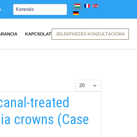
Keresés
m
JELENTKEZÉS KONZULTÁCIÓRA
ARANCIA
KAPCSOLAT
Tételek #
canal-treated
onia crowns (Case