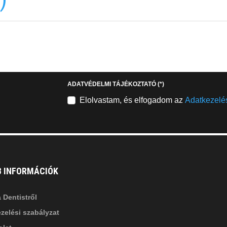
EMAILCIME
b
fab
fa-
stagram
youtube-
b
square
ADATVÉDELMI TÁJÉKOZTATÓ
(*)
nkedin-
Elolvastam, és elfogadom az
Adatkezelés
B INFORMÁCIÓK
 Dentistről
zelési szabályzat