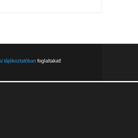
FELIRATKOZÁS
FELIRATKOZÁS
i tájékoztatóban
foglaltakat!