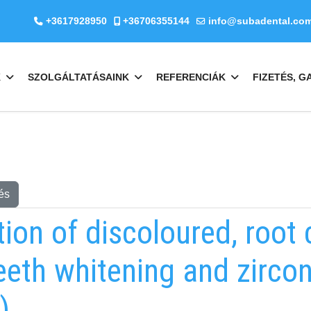
+3617928950
+36706355144
info@subadental.co
K
SZOLGÁLTATÁSAINK
REFERENCIÁK
FIZETÉS, G
és
tion of discoloured, root 
teeth whitening and zirc
)