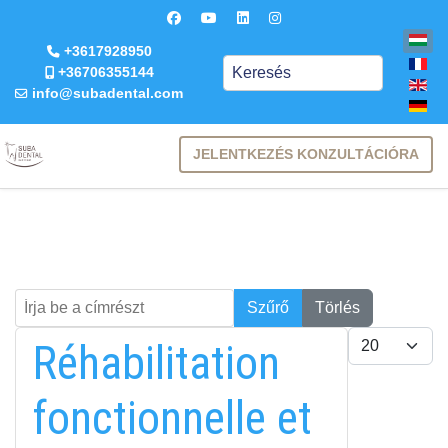
+3617928950
Keresés
+36706355144
info@subadental.com
JELENTKEZÉS KONZULTÁCIÓRA
Írja be a címrészt
Keresés
Szűrő
Törlés
Tételek #
Réhabilitation
fonctionnelle et