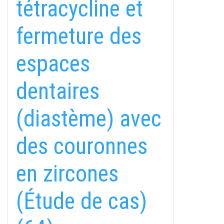
tétracycline et
fermeture des
espaces
dentaires
(diastème) avec
fab
fab
fab
des couronnes
fa-
fa-
fa-
ITT TALÁL MEG
MINKET
facebook-
instagram
youtube-
fab
en zircones
f
square
fa-
EMAILCIME
linkedin-
(Étude de cas)
in