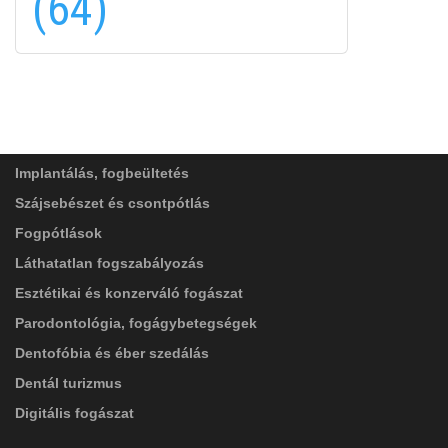
(64)
FELIRATKOZÁS
FELIRATKOZÁS
ADATVÉDELMI TÁJÉKOZTATÓ
(*)
SZOLGÁLTATÁSAINK
Elolvastam, és elfogadom az
Adatkezelési
tájékoztatóban
foglaltakat!
Implantálás, fogbeültetés
Szájsebészet és csontpótlás
Fogpótlások
Láthatatlan fogszabályozás
Esztétikai és konzerváló fogászat
Parodontológia, fogágybetegségek
Dentofóbia és éber szedálás
Dentál turizmus
Digitális fogászat