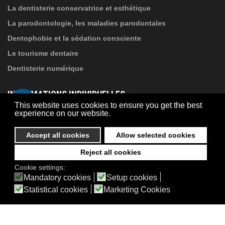
La dentisterie conservatrice et esthétique
La parodontologie, les maladies parodontales
Dentophobie et la sédation consciente
Le tourisme dentaire
Dentisterie numérique
INFORMATIONS INDIVIDUELLES
This website uses cookies to ensure you get the best
experience on our website.
À propos de Suba Dental
Accept all cookies
Allow selected cookies
Politique de confidentialité
Contact
Reject all cookies
© 2026 Suba Dental | Webdesign by
FRIK
Cookie settings:
Akadálymentesítési nyilatkozat
Mandatory cookies
Setup cookies
Statistical cookies
Marketing Cookies