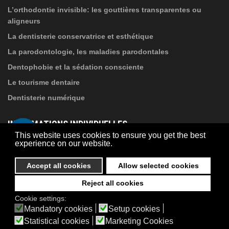
L’orthodontie invisible: les gouttières transparentes ou
aligneurs
La dentisterie conservatrice et esthétique
La parodontologie, les maladies parodontales
Dentophobie et la sédation consciente
Le tourisme dentaire
Dentisterie numérique
INFORMATIONS INDIVIDUELLES
This website uses cookies to ensure you get the best
experience on our website.
À propos de Suba Dental
Accept all cookies
Allow selected cookies
Politique de confidentialité
Contact
Reject all cookies
© 2026 Suba Dental | Webdesign by
FRIK
Cookie settings:
Akadálymentesítési nyilatkozat
Mandatory cookies
Setup cookies
Statistical cookies
Marketing Cookies